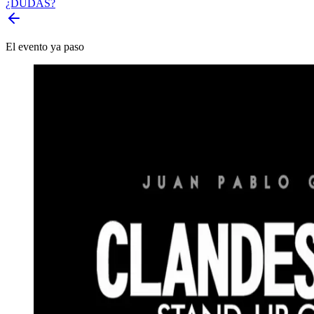
¿DUDAS?
El evento ya paso