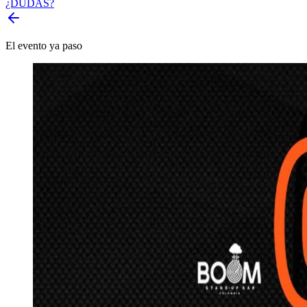
¿DUDAS?
El evento ya paso