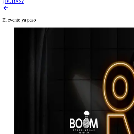
¿DUDAS?
El evento ya paso