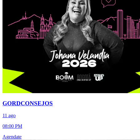
GORDCONSEJOS
11 ago
08:00 PM
Agendate